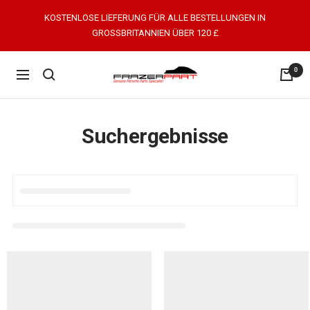
Direkt
KOSTENLOSE LIEFERUNG FÜR ALLE BESTELLUNGEN IN
zum
GROSSBRITANNIEN ÜBER 120 £
Inhalt
0
FrazerPart
Navigation
Porsche
Parts
&
Suchergebnisse
Spares