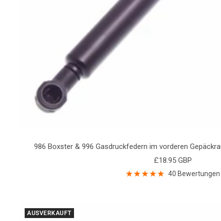
986 Boxster & 996 Gasdruckfedern im vorderen Gepäckr
Angebotspreis
£18.95 GBP
40 Bewertungen
AUSVERKAUFT