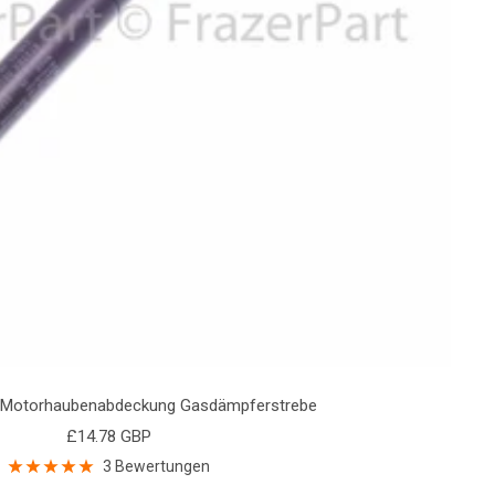
3 Motorhaubenabdeckung Gasdämpferstrebe
Angebotspreis
£14.78 GBP
3 Bewertungen