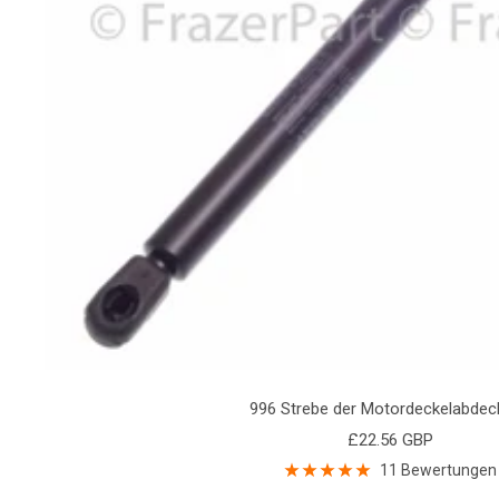
996 Strebe der Motordeckelabdec
Angebotspreis
£22.56 GBP
11 Bewertungen