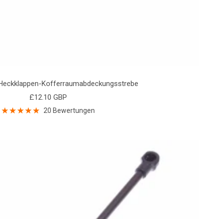
 Heckklappen-Kofferraumabdeckungsstrebe
Angebotspreis
£12.10 GBP
20 Bewertungen