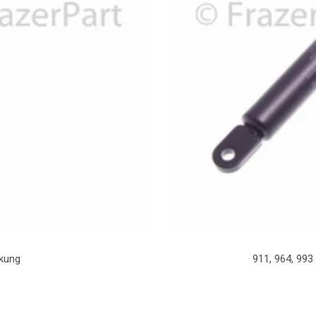
kung
911, 964, 99