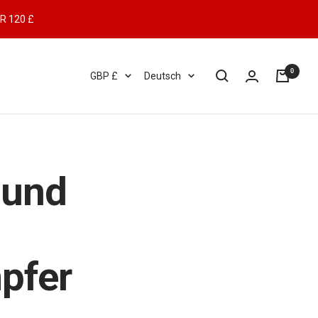
R 120 £
0
Währung
Sprache
GBP £
Deutsch
 und
pfer