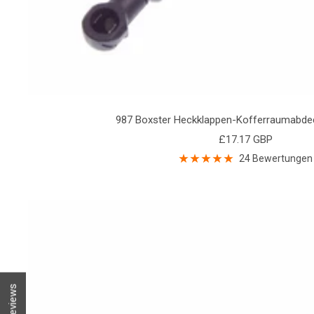
987 Boxster Heckklappen-Kofferraumabde
Angebotspreis
£17.17 GBP
24 Bewertungen