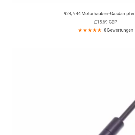
924, 944 Motorhauben-Gasdämpfer
Angebotspreis
£15.69 GBP
8 Bewertungen