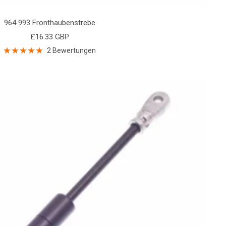
964 993 Fronthaubenstrebe
Angebotspreis
£16.33 GBP
2 Bewertungen