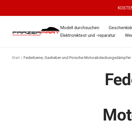
Direkt
KOSTEN
zum
Inhalt
Modell durchsuchen
Geschenkid
FrazerPart
Elektroniktest und -reparatur
We
Porsche
Parts
&
Start
Federbeine, Gasheber und Porsche-Motorabdeckungsdämpfer
Spares
Fed
Mot