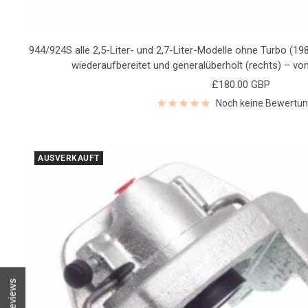
944/924S alle 2,5-Liter- und 2,7-Liter-Modelle ohne Turbo (19
wiederaufbereitet und generalüberholt (rechts) – vo
Angebotspreis
£180.00 GBP
Noch keine Bewertu
AUSVERKAUFT