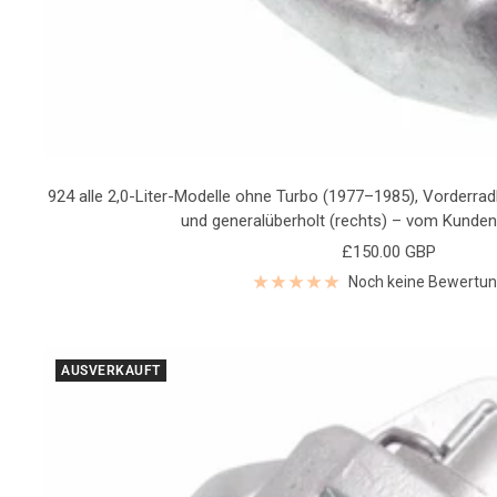
924 alle 2,0-Liter-Modelle ohne Turbo (1977–1985), Vorderrad
und generalüberholt (rechts) – vom Kunden 
Angebotspreis
£150.00 GBP
Noch keine Bewertu
AUSVERKAUFT