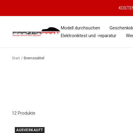
Direkt
KOSTEN
zum
Inhalt
Modell durchsuchen
Geschenkid
FrazerPart
Elektroniktest und -reparatur
We
Porsche
Parts
&
Start
Bremssättel
Spares
12 Produkte
AUSVERKAUFT