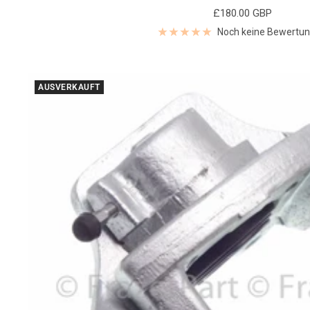
Angebotspreis
£180.00 GBP
Noch keine Bewertu
AUSVERKAUFT