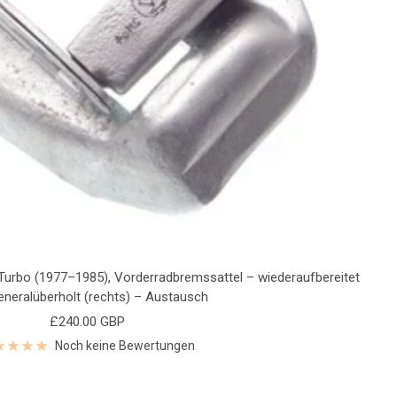
e Turbo (1977–1985), Vorderradbremssattel – wiederaufbereitet
eneralüberholt (rechts) – Austausch
Angebotspreis
£240.00 GBP
Noch keine Bewertungen