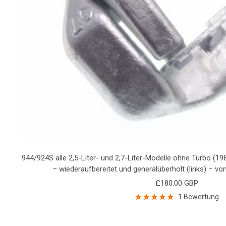
944/924S alle 2,5-Liter- und 2,7-Liter-Modelle ohne Turbo (1
– wiederaufbereitet und generalüberholt (links) – vo
Angebotspreis
£180.00 GBP
1 Bewertung