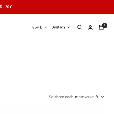
R 120 £
0
Währung
Sprache
GBP £
Deutsch
Sortieren nach
meistverkauft