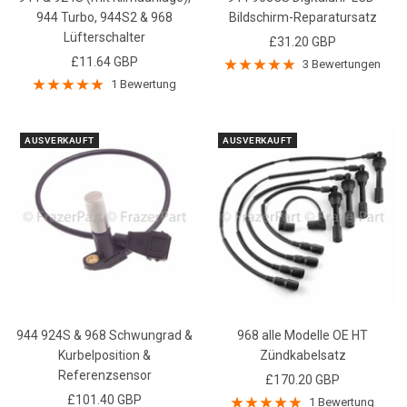
944 Turbo, 944S2 & 968
Bildschirm-Reparatursatz
Lüfterschalter
Angebotspreis
£31.20 GBP
Angebotspreis
£11.64 GBP
3 Bewertungen
1 Bewertung
AUSVERKAUFT
AUSVERKAUFT
944 924S & 968 Schwungrad &
968 alle Modelle OE HT
Kurbelposition &
Zündkabelsatz
Referenzsensor
Angebotspreis
£170.20 GBP
Angebotspreis
£101.40 GBP
1 Bewertung