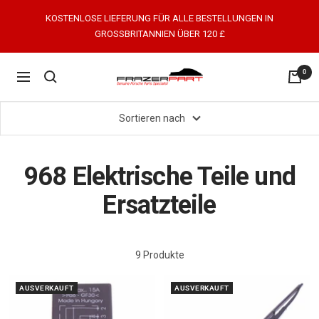
Direkt
KOSTENLOSE LIEFERUNG FÜR ALLE BESTELLUNGEN IN
zum
GROSSBRITANNIEN ÜBER 120 £
Inhalt
0
FrazerPart
Navigation
Porsche
Parts
Sortieren nach
&
Spares
968 Elektrische Teile und
Ersatzteile
9 Produkte
AUSVERKAUFT
AUSVERKAUFT