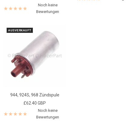
Noch keine
Bewertungen
AUSVERKAUFT
944, 924S, 968 Zündspule
Angebotspreis
£62.40 GBP
Noch keine
Bewertungen