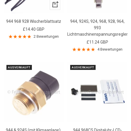
In
den
Warenkorb
944 968 928 Wischerblattsatz
944, 924S, 924, 968, 928, 964,
993
Angebotspreis
£14.40 GBP
Lichtmaschinenspannungsregler
2 Bewertungen
Angebotspreis
£11.24 GBP
4 Bewertungen
AUSVERKAUFT
AUSVERKAUFT
944 & 924S (mit Klimaanlage),
944 968CS Digitaluhr-LCD-