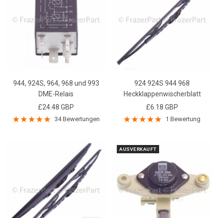
944, 924S, 964, 968 und 993
924 924S 944 968
DME-Relais
Heckklappenwischerblatt
Angebotspreis
Angebotspreis
£24.48 GBP
£6.18 GBP
34 Bewertungen
1 Bewertung
AUSVERKAUFT