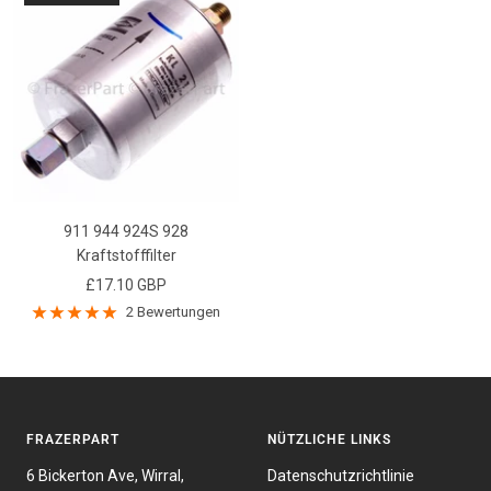
911 944 924S 928
Kraftstofffilter
Angebotspreis
£17.10 GBP
2 Bewertungen
FRAZERPART
NÜTZLICHE LINKS
6 Bickerton Ave, Wirral,
Datenschutzrichtlinie