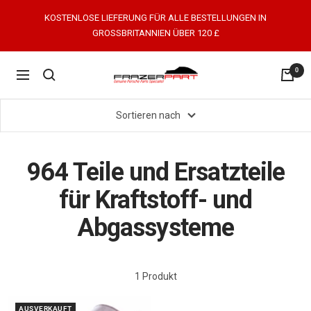
Direkt
KOSTENLOSE LIEFERUNG FÜR ALLE BESTELLUNGEN IN
zum
GROSSBRITANNIEN ÜBER 120 £
Inhalt
0
FrazerPart
Navigation
Porsche
Parts
Sortieren nach
&
Spares
964 Teile und Ersatzteile
für Kraftstoff- und
Abgassysteme
1 Produkt
AUSVERKAUFT