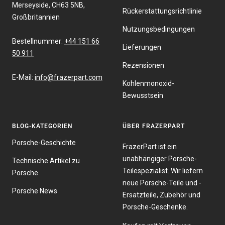
Merseyside, CH63 5NB,
Rückerstattungsrichtlinie
Großbritannien
Nutzungsbedingungen
Bestellnummer:
+44 151 66
Lieferungen
50 911
Rezensionen
E-Mail:
info@frazerpart.com
Kohlenmonoxid-
Bewusstsein
BLOG-KATEGORIEN
ÜBER FRAZERPART
Porsche-Geschichte
FrazerPart ist ein
unabhängiger Porsche-
Technische Artikel zu
Teilespezialist. Wir liefern
Porsche
neue Porsche-Teile und -
Porsche News
Ersatzteile, Zubehör und
Porsche-Geschenke.