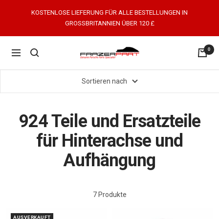
Direkt
KOSTENLOSE LIEFERUNG FÜR ALLE BESTELLUNGEN IN
zum
GROSSBRITANNIEN ÜBER 120 £
Inhalt
0
FrazerPart
Navigation
Porsche
Parts
Sortieren nach
&
Spares
924 Teile und Ersatzteile
für Hinterachse und
Aufhängung
7 Produkte
AUSVERKAUFT