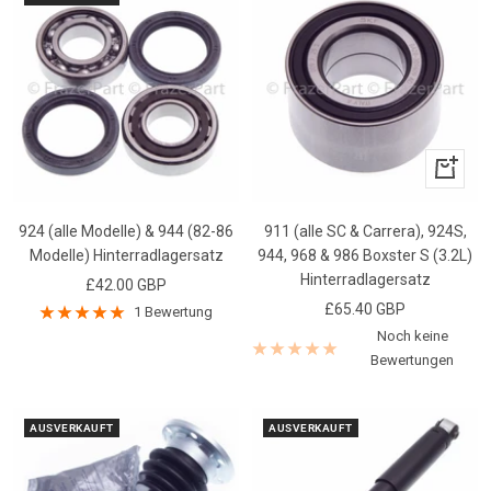
In
den
Warenk
924 (alle Modelle) & 944 (82-86
911 (alle SC & Carrera), 924S,
Modelle) Hinterradlagersatz
944, 968 & 986 Boxster S (3.2L)
Hinterradlagersatz
Angebotspreis
£42.00 GBP
Angebotspreis
£65.40 GBP
1 Bewertung
Noch keine
Bewertungen
AUSVERKAUFT
AUSVERKAUFT