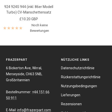
924 924S 944 (inkl. 86er Modell
Turbo) CV-Manschettensatz
Angebotspreis
£10.20 GBP
Noch keine
Bewertungen
FRAZERPART
NÜTZLICHE LINKS
6 Bickerton Ave, Wirral,
Datenschutzrichtlinie
Merseyside, CH63 5NB,
Rückerstattungsrichtlinie
Großbritannien
Nutzungsbedingungen
Bestellnummer:
+44 151 66
Lieferungen
50 911
Rezensionen
E-Mail:
info@frazerpart.com