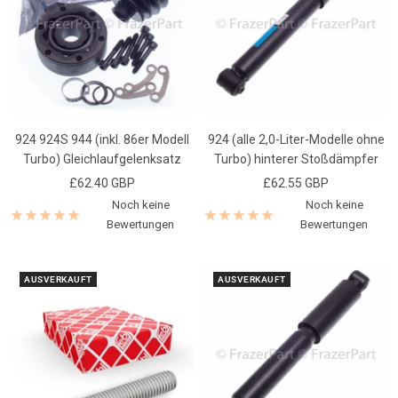
924 924S 944 (inkl. 86er Modell
924 (alle 2,0-Liter-Modelle ohne
Turbo) Gleichlaufgelenksatz
Turbo) hinterer Stoßdämpfer
Angebotspreis
Angebotspreis
£62.40 GBP
£62.55 GBP
Noch keine
Noch keine
Bewertungen
Bewertungen
AUSVERKAUFT
AUSVERKAUFT