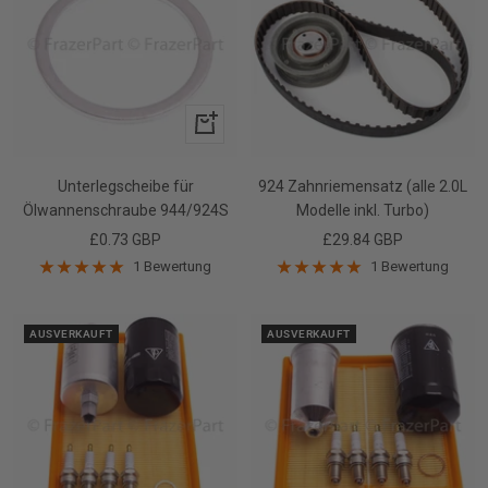
In
den
Warenkorb
Unterlegscheibe für
924 Zahnriemensatz (alle 2.0L
Ölwannenschraube 944/924S
Modelle inkl. Turbo)
Angebotspreis
Angebotspreis
£0.73 GBP
£29.84 GBP
1 Bewertung
1 Bewertung
AUSVERKAUFT
AUSVERKAUFT