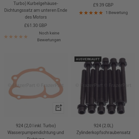
Turbo) Kurbelgehäuse-
Angebotspreis
£9.39 GBP
Dichtungssatz am unteren Ende
1 Bewertung
des Motors
Angebotspreis
£61.30 GBP
Noch keine
Bewertungen
AUSVERKAUFT
In
den
Warenkorb
924 (2,0 l inkl. Turbo)
924 (2.0L)
Wasserpumpendichtung und
Zylinderkopfschraubensatz