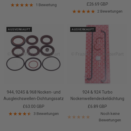
Angebotspreis
£26.69 GBP
1 Bewertung
2 Bewertungen
AUSVERKAUFT
AUSVERKAUFT
944, 924S & 968 Nocken- und
924 & 924 Turbo
Ausgleichswellen-Dichtungssatz
Nockenwellendeckeldichtung
Angebotspreis
Angebotspreis
£63.00 GBP
£6.89 GBP
3 Bewertungen
Noch keine
Bewertungen