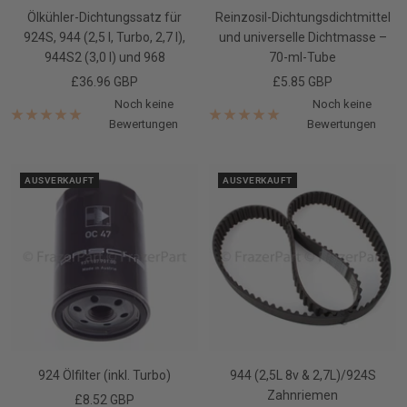
Ölkühler-Dichtungssatz für
Reinzosil-Dichtungsdichtmittel
924S, 944 (2,5 l, Turbo, 2,7 l),
und universelle Dichtmasse –
944S2 (3,0 l) und 968
70-ml-Tube
Angebotspreis
Angebotspreis
£36.96 GBP
£5.85 GBP
Noch keine
Noch keine
Bewertungen
Bewertungen
AUSVERKAUFT
AUSVERKAUFT
924 Ölfilter (inkl. Turbo)
944 (2,5L 8v & 2,7L)/924S
Zahnriemen
Angebotspreis
£8.52 GBP