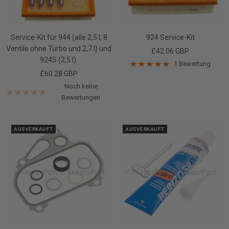
Service-Kit für 944 (alle 2,5 l, 8
924 Service-Kit
Ventile ohne Turbo und 2,7 l) und
Angebotspreis
£42.06 GBP
924S (2,5 l).
1 Bewertung
Angebotspreis
£60.28 GBP
Noch keine
Bewertungen
AUSVERKAUFT
AUSVERKAUFT