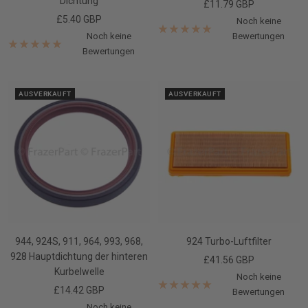
Dichtung
Angebotspreis
£11.79 GBP
Angebotspreis
£5.40 GBP
Noch keine
Noch keine
Bewertungen
Bewertungen
AUSVERKAUFT
AUSVERKAUFT
944, 924S, 911, 964, 993, 968,
924 Turbo-Luftfilter
928 Hauptdichtung der hinteren
Angebotspreis
£41.56 GBP
Kurbelwelle
Noch keine
Angebotspreis
£14.42 GBP
Bewertungen
Noch keine