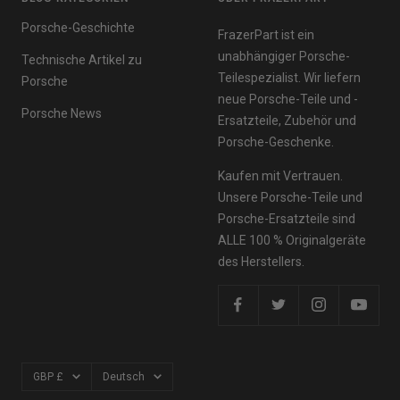
Porsche-Geschichte
FrazerPart ist ein
unabhängiger Porsche-
Technische Artikel zu
Teilespezialist. Wir liefern
Porsche
neue Porsche-Teile und -
Porsche News
Ersatzteile, Zubehör und
Porsche-Geschenke.
Kaufen mit Vertrauen.
Unsere Porsche-Teile und
Porsche-Ersatzteile sind
ALLE 100 % Originalgeräte
des Herstellers.
Währung
Sprache
GBP £
Deutsch