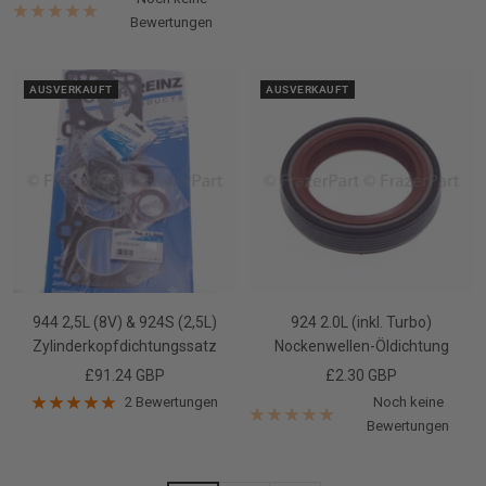
Bewertungen
AUSVERKAUFT
AUSVERKAUFT
944 2,5L (8V) & 924S (2,5L)
924 2.0L (inkl. Turbo)
Zylinderkopfdichtungssatz
Nockenwellen-Öldichtung
Angebotspreis
Angebotspreis
£91.24 GBP
£2.30 GBP
2 Bewertungen
Noch keine
Bewertungen