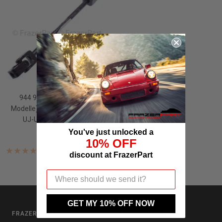
944 924S 968 (alle RHD-
Modelle) Lenksäulenwelle mit
UJ-Universalgelenken
You've just unlocked a
Angebotspreis
£311.64 GBP
10% OFF
Noch keine
discount at FrazerPart
Bewertungen
GET MY 10% OFF NOW
FRAZERPART
NÜTZLICHE LINKS