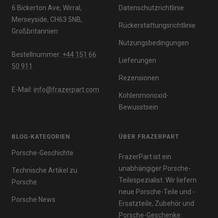
6 Bickerton Ave, Wirral,
Datenschutzrichtlinie
Merseyside, CH63 5NB,
Rückerstattungsrichtlinie
Großbritannien
Nutzungsbedingungen
Bestellnummer:
+44 151 66
Lieferungen
50 911
Rezensionen
E-Mail:
info@frazerpart.com
Kohlenmonoxid-
Bewusstsein
BLOG-KATEGORIEN
ÜBER FRAZERPART
Porsche-Geschichte
FrazerPart ist ein
unabhängiger Porsche-
Technische Artikel zu
Teilespezialist. Wir liefern
Porsche
neue Porsche-Teile und -
Porsche News
Ersatzteile, Zubehör und
Porsche-Geschenke.