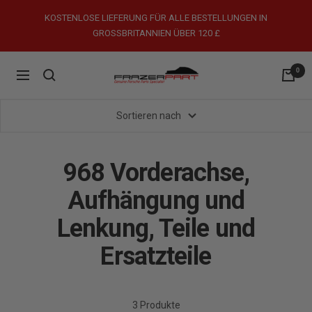
Direkt
KOSTENLOSE LIEFERUNG FÜR ALLE BESTELLUNGEN IN
zum
GROSSBRITANNIEN ÜBER 120 £
Inhalt
0
FrazerPart
Navigation
Porsche
Parts
Sortieren nach
&
Spares
968 Vorderachse,
Aufhängung und
Lenkung, Teile und
Ersatzteile
3 Produkte