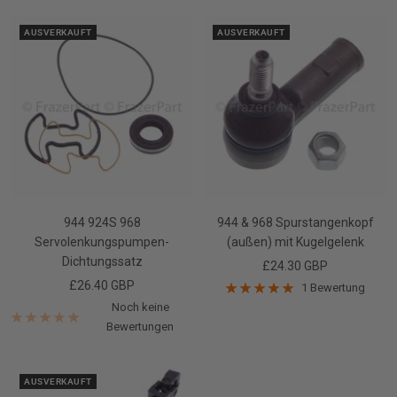
AUSVERKAUFT
AUSVERKAUFT
944 924S 968
944 & 968 Spurstangenkopf
Servolenkungspumpen-
(außen) mit Kugelgelenk
Dichtungssatz
Angebotspreis
£24.30 GBP
Angebotspreis
£26.40 GBP
1 Bewertung
Noch keine
Bewertungen
AUSVERKAUFT