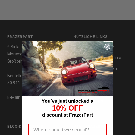
FRAZERPART
NÜTZLICHE LINKS
6 Bickerton Ave, Wirral,
Datenschutzrichtlinie
Merseyside, CH63 5NB,
Rückerstattungsrichtlinie
Großbritannien
Nutzungsbedingungen
Bestellnummer:
+44 151 66
Lieferungen
50 911
Rezensionen
E-Mail:
info@frazerpart.com
Kohlenmonoxid-
You've just unlocked a
10% OFF
Bewusstsein
discount at FrazerPart
BLOG-KATEGORIEN
ÜBER FRAZERPART