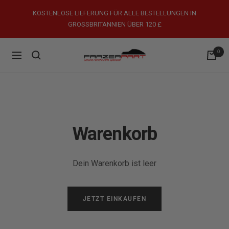
Direkt
KOSTENLOSE LIEFERUNG FÜR ALLE BESTELLUNGEN IN
zum
GROSSBRITANNIEN ÜBER 120 £
Inhalt
0
FrazerPart
Navigation
Porsche
Parts
&
Spares
Warenkorb
Dein Warenkorb ist leer
JETZT EINKAUFEN