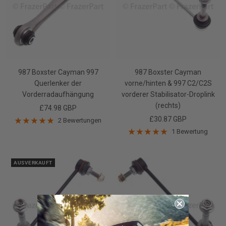
987 Boxster Cayman 997
987 Boxster Cayman
Querlenker der
vorne/hinten & 997 C2/C2S
Vorderradaufhängung
vorderer Stabilisator-Droplink
(rechts)
Angebotspreis
£74.98 GBP
Angebotspreis
£30.87 GBP
2 Bewertungen
1 Bewertung
AUSVERKAUFT