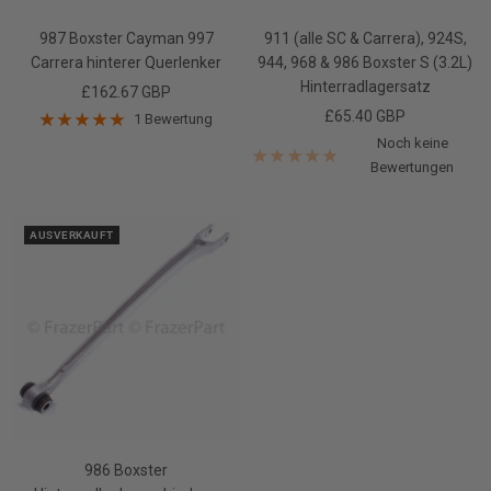
den
den
Warenkorb
Warenk
987 Boxster Cayman 997
911 (alle SC & Carrera), 924S,
Carrera hinterer Querlenker
944, 968 & 986 Boxster S (3.2L)
Hinterradlagersatz
Angebotspreis
£162.67 GBP
Angebotspreis
£65.40 GBP
1 Bewertung
Noch keine
Bewertungen
AUSVERKAUFT
986 Boxster