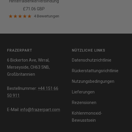
Hinterradlenkerverbindung
Angebotspreis
£71.06 GBP
4 Bewertungen
FRAZERPART
NÜTZLICHE LINKS
6 Bickerton Ave, Wirral,
Datenschutzrichtlinie
Merseyside, CH63 5NB,
Rückerstattungsrichtlinie
Großbritannien
Nutzungsbedingungen
Bestellnummer:
+44 151 66
Lieferungen
50 911
Rezensionen
E-Mail:
info@frazerpart.com
Kohlenmonoxid-
Bewusstsein