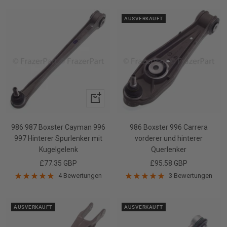
AUSVERKAUFT
In
den
Warenkorb
986 987 Boxster Cayman 996
986 Boxster 996 Carrera
997 Hinterer Spurlenker mit
vorderer und hinterer
Kugelgelenk
Querlenker
Angebotspreis
Angebotspreis
£77.35 GBP
£95.58 GBP
4 Bewertungen
3 Bewertungen
AUSVERKAUFT
AUSVERKAUFT