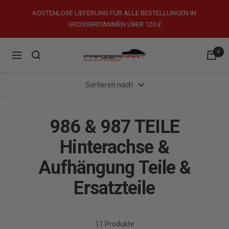
Direkt
KOSTENLOSE LIEFERUNG FÜR ALLE BESTELLUNGEN IN
zum
GROSSBRITANNIEN ÜBER 120 £
Inhalt
0
FrazerPart
Navigation
Porsche
Parts
Sortieren nach
&
Spares
986 & 987 TEILE
Hinterachse &
Aufhängung Teile &
Ersatzteile
11 Produkte