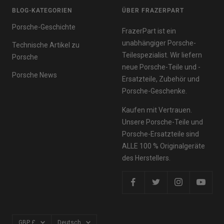
BLOG-KATEGORIEN
ÜBER FRAZERPART
Porsche-Geschichte
FrazerPart ist ein
unabhängiger Porsche-
Technische Artikel zu
Teilespezialist. Wir liefern
Porsche
neue Porsche-Teile und -
Porsche News
Ersatzteile, Zubehör und
Porsche-Geschenke.
Kaufen mit Vertrauen.
Unsere Porsche-Teile und
Porsche-Ersatzteile sind
ALLE 100 % Originalgeräte
des Herstellers.
Währung
Sprache
GBP £
Deutsch