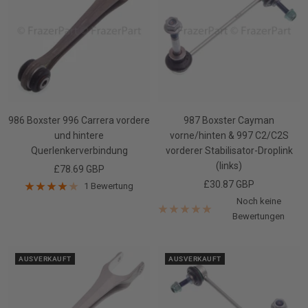
986 Boxster 996 Carrera vordere
987 Boxster Cayman
und hintere
vorne/hinten & 997 C2/C2S
Querlenkerverbindung
vorderer Stabilisator-Droplink
(links)
Angebotspreis
£78.69 GBP
Angebotspreis
£30.87 GBP
1 Bewertung
Noch keine
Bewertungen
AUSVERKAUFT
AUSVERKAUFT