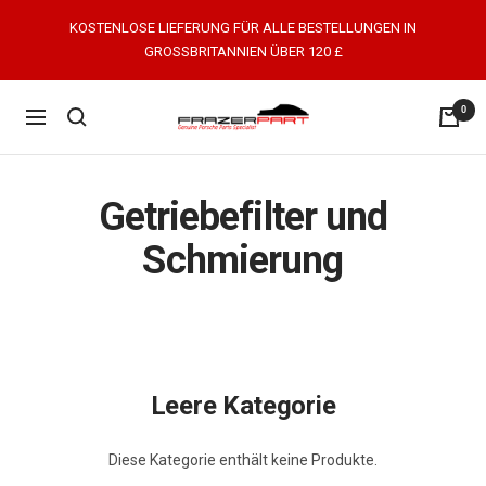
Direkt
KOSTENLOSE LIEFERUNG FÜR ALLE BESTELLUNGEN IN
zum
GROSSBRITANNIEN ÜBER 120 £
Inhalt
0
FrazerPart
Navigation
Porsche
Parts
&
Getriebefilter und
Spares
Schmierung
Leere Kategorie
Diese Kategorie enthält keine Produkte.