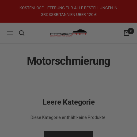
Direkt
KOSTENLOSE LIEFERUNG FÜR ALLE BESTELLUNGEN IN
zum
GROSSBRITANNIEN ÜBER 120 £
Inhalt
0
FrazerPart
Navigation
Porsche
Parts
&
Motorschmierung
Spares
Leere Kategorie
Diese Kategorie enthält keine Produkte.