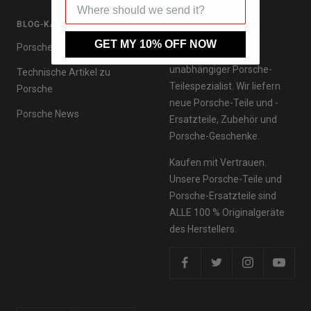
BLOG-KATEGORIEN
ÜBER FRAZERPART
GET MY 10% OFF NOW
Porsche-Geschichte
FrazerPart ist ein
unabhängiger Porsche-
Technische Artikel zu
Teilespezialist. Wir liefern
Porsche
neue Porsche-Teile und -
Porsche News
Ersatzteile, Zubehör und
Porsche-Geschenke.
Kaufen mit Vertrauen.
Unsere Porsche-Teile und
Porsche-Ersatzteile sind
ALLE 100 % Originalgeräte
des Herstellers.