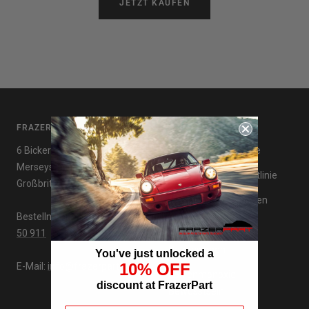
JETZT KAUFEN
FRAZERPART
NÜTZLICHE LINKS
6 Bickerton Ave, Wirral,
Datenschutzrichtlinie
Merseyside, CH63 5NB,
Rückerstattungsrichtlinie
Großbritannien
Nutzungsbedingungen
Bestellnummer:
+44 151 66
Lieferungen
50 911
Rezensionen
You've just unlocked a
10% OFF
E-Mail:
info@frazerpart.com
Kohlenmonoxid-
discount at FrazerPart
Bewusstsein