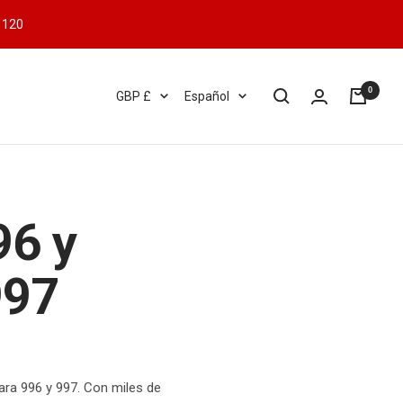
 120
0
Moneda
Idioma
GBP £
Español
96 y
997
ra 996 y 997. Con miles de