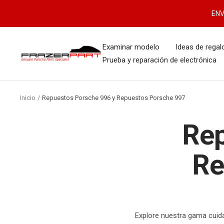
Saltar
ENV
al
contenido
Examinar modelo
Ideas de regal
FrazerPart
Prueba y reparación de electrónica
Porsche
Parts
&
Inicio
Repuestos Porsche 996 y Repuestos Porsche 997
Spares
Rep
Re
Explore nuestra gama cuid