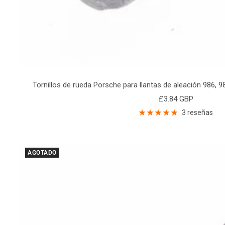
Tornillos de rueda Porsche para llantas de aleación 986, 
Precio
£3.84 GBP
de
3 reseñas
venta
AGOTADO