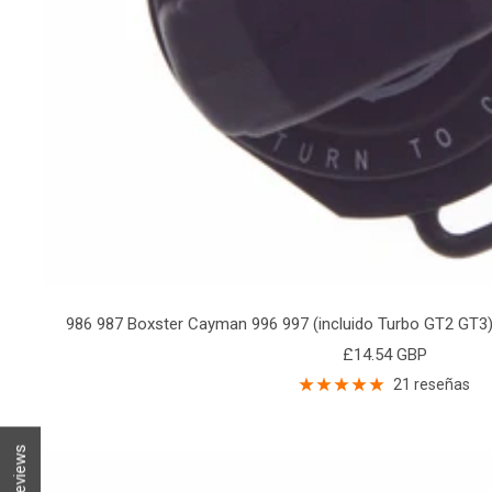
986 987 Boxster Cayman 996 997 (incluido Turbo GT2 GT3) 
Precio
£14.54 GBP
de
21 reseñas
venta