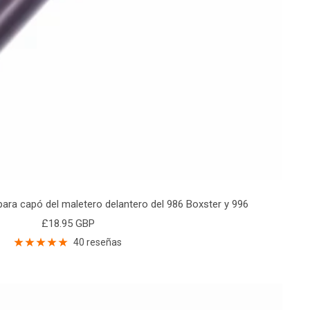
ara capó del maletero delantero del 986 Boxster y 996
Precio
£18.95 GBP
de
40 reseñas
venta