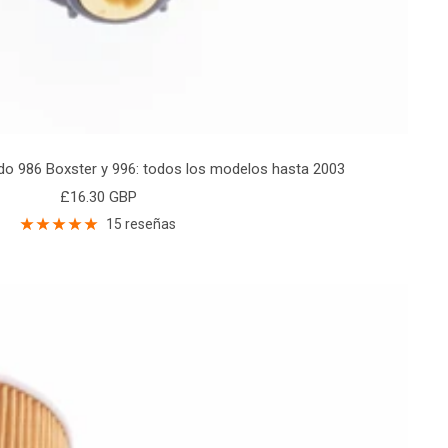
ido 986 Boxster y 996: todos los modelos hasta 2003
Precio
£16.30 GBP
de
15 reseñas
venta