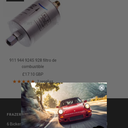
911 944 924S 928 filtro de
combustible
Precio
£17.10 GBP
de
2 reseñas
venta
FRAZERPARTE
ENLACES ÚTILES
6 Bickerton Ave, Wirral,
política de privacidad