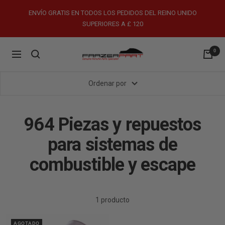
Saltar
ENVÍO GRATIS EN TODOS LOS PEDIDOS DEL REINO UNIDO
al
SUPERIORES A £ 120
contenido
0
FrazerPart
Navigación
Porsche
Parts
Ordenar por
&
Spares
964 Piezas y repuestos
para sistemas de
combustible y escape
1 producto
AGOTADO