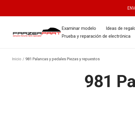
Saltar
ENV
al
contenido
Examinar modelo
Ideas de regal
FrazerPart
Prueba y reparación de electrónica
Porsche
Parts
&
Inicio
981 Palancas y pedales Piezas y repuestos
Spares
981 Pa