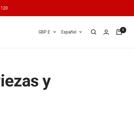
 120
0
Moneda
Idioma
GBP £
Español
iezas y