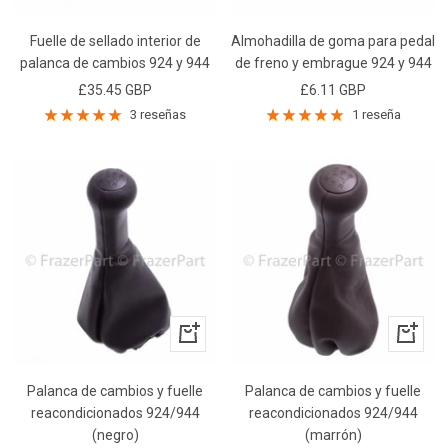
Fuelle de sellado interior de
Almohadilla de goma para pedal
palanca de cambios 924 y 944
de freno y embrague 924 y 944
Precio
Precio
£35.45 GBP
£6.11 GBP
de
de
3 reseñas
1 reseña
venta
venta
+
+
Añadir
Añadir
Palanca de cambios y fuelle
Palanca de cambios y fuelle
reacondicionados 924/944
reacondicionados 924/944
(negro)
(marrón)