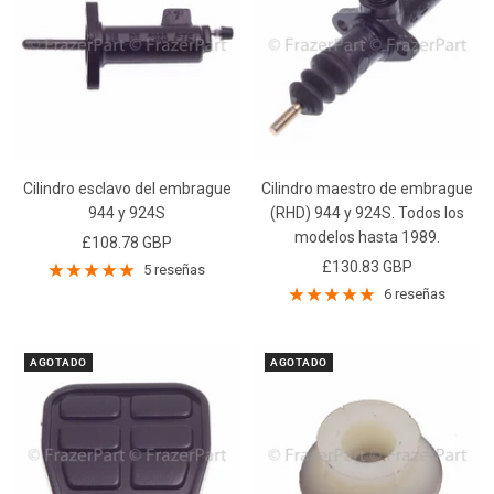
Cilindro esclavo del embrague
Cilindro maestro de embrague
944 y 924S
(RHD) 944 y 924S. Todos los
modelos hasta 1989.
Precio
£108.78 GBP
Precio
£130.83 GBP
de
5 reseñas
de
venta
6 reseñas
venta
AGOTADO
AGOTADO