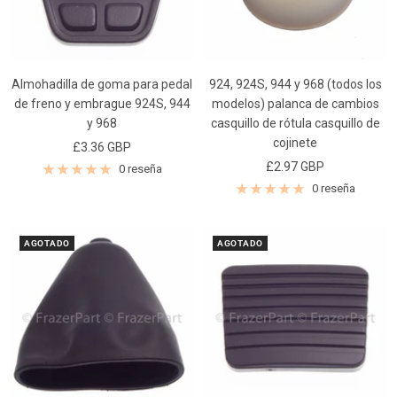
Almohadilla de goma para pedal
924, 924S, 944 y 968 (todos los
de freno y embrague 924S, 944
modelos) palanca de cambios
y 968
casquillo de rótula casquillo de
cojinete
Precio
£3.36 GBP
Precio
£2.97 GBP
de
0 reseña
de
venta
0 reseña
venta
AGOTADO
AGOTADO