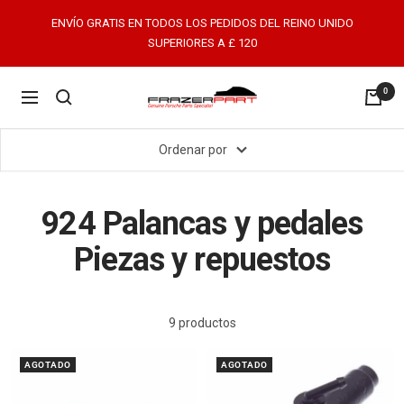
Saltar
ENVÍO GRATIS EN TODOS LOS PEDIDOS DEL REINO UNIDO
al
SUPERIORES A £ 120
contenido
0
FrazerPart
Navigación
Porsche
Parts
Ordenar por
&
Spares
924 Palancas y pedales
Piezas y repuestos
9 productos
AGOTADO
AGOTADO