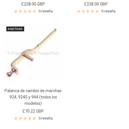
Precio
Precio
£228.00 GBP
£228.00 GBP
de
de
0 reseña
0 reseña
venta
venta
AGOTADO
Palanca de cambio de marchas
924, 924S y 944 (todos los
modelos)
Precio
£70.22 GBP
de
0 reseña
venta