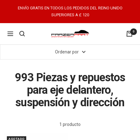
Saltar
ENVÍO GRATIS EN TODOS LOS PEDIDOS DEL REINO UNIDO
al
SUPERIORES A £ 120
contenido
0
FrazerPart
Navigación
Porsche
Parts
Ordenar por
&
Spares
993 Piezas y repuestos
para eje delantero,
suspensión y dirección
1 producto
AGOTADO