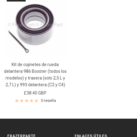
Kit de cojinetes de rueda
delantera 986 Boxster (todos los
modelos) y trasera (solo 2,5 L y
2,7 ​​L) y 993 delantera (C2 y C4)
Precio
£38.40 GBP
de
0 reseña
venta
FRAZERPARTE
ENLACES ÚTILES