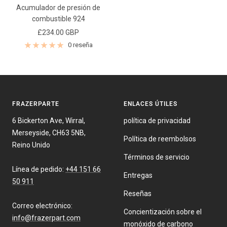
Acumulador de presión de
combustible 924
Precio
£234.00 GBP
de
0 reseña
venta
FRAZERPARTE
ENLACES ÚTILES
6 Bickerton Ave, Wirral,
política de privacidad
Merseyside, CH63 5NB,
Política de reembolsos
Reino Unido
Términos de servicio
Línea de pedido:
+44 151 66
Entregas
50 911
Reseñas
Correo electrónico:
Concientización sobre el
info@frazerpart.com
monóxido de carbono