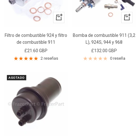
+
+
Añadir
Añadir
Filtro de combustible 924 y filtro
Bomba de combustible 911 (3,2
de combustible 911
L), 924S, 944 y 968
Precio
Precio
£21.60 GBP
£132.00 GBP
de
de
2 reseñas
0 reseña
venta
venta
AGOTADO