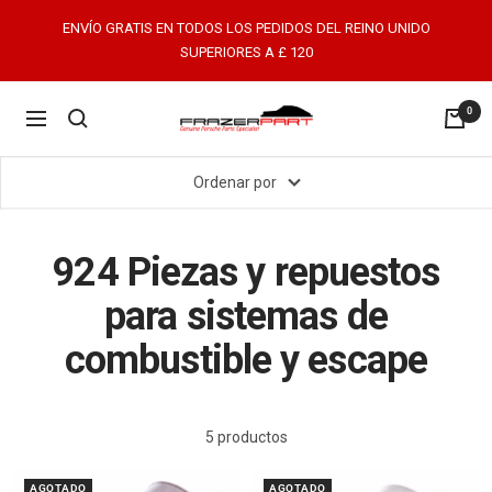
Saltar
ENVÍO GRATIS EN TODOS LOS PEDIDOS DEL REINO UNIDO
al
SUPERIORES A £ 120
contenido
0
FrazerPart
Navigación
Porsche
Parts
Ordenar por
&
Spares
924 Piezas y repuestos
para sistemas de
combustible y escape
5 productos
AGOTADO
AGOTADO