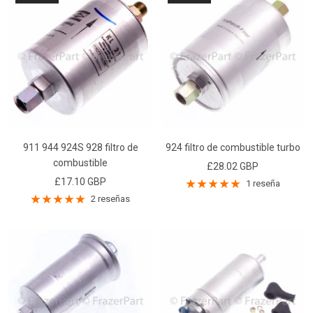
911 944 924S 928 filtro de
924 filtro de combustible turbo
combustible
Precio
£28.02 GBP
Precio
£17.10 GBP
de
1 reseña
de
2 reseñas
venta
venta