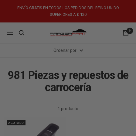
Saltar
ENVÍO GRATIS EN TODOS LOS PEDIDOS DEL REINO UNIDO
al
SUPERIORES A £ 120
contenido
0
FrazerPart
Navigación
Porsche
Parts
Ordenar por
&
Spares
981 Piezas y repuestos de
carrocería
1 producto
AGOTADO