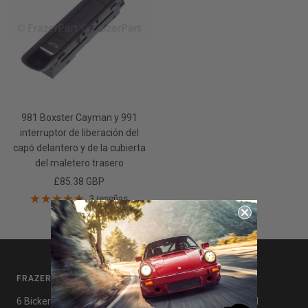
981 Boxster Cayman y 991
interruptor de liberación del
capó delantero y de la cubierta
del maletero trasero
Precio
£85.38 GBP
de
3 reseñas
venta
FRAZERPARTE
ENLACES ÚTILES
6 Bickerton Ave, Wirral,
política de privacidad