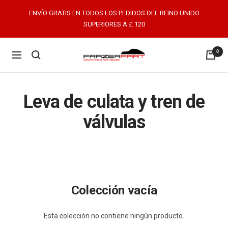
Saltar
ENVÍO GRATIS EN TODOS LOS PEDIDOS DEL REINO UNIDO
al
SUPERIORES A £ 120
contenido
0
FrazerPart
Navigación
Porsche
Parts
&
Leva de culata y tren de
Spares
válvulas
Colección vacía
Esta colección no contiene ningún producto.