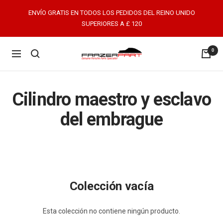
Saltar
ENVÍO GRATIS EN TODOS LOS PEDIDOS DEL REINO UNIDO
al
SUPERIORES A £ 120
contenido
0
FrazerPart
Navigación
Porsche
Parts
&
Cilindro maestro y esclavo
Spares
del embrague
Colección vacía
Esta colección no contiene ningún producto.