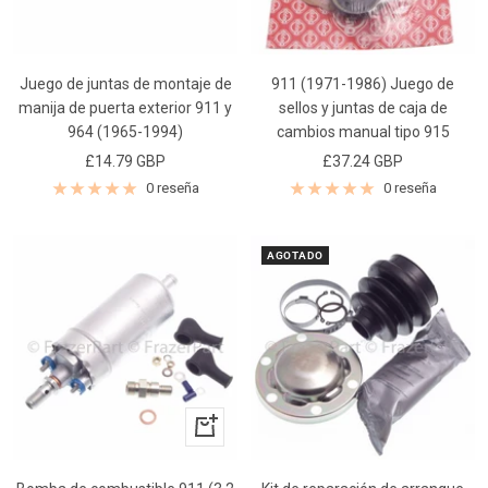
Juego de juntas de montaje de
911 (1971-1986) Juego de
manija de puerta exterior 911 y
sellos y juntas de caja de
964 (1965-1994)
cambios manual tipo 915
Precio
Precio
£14.79 GBP
£37.24 GBP
de
de
0 reseña
0 reseña
venta
venta
AGOTADO
+
Añadir