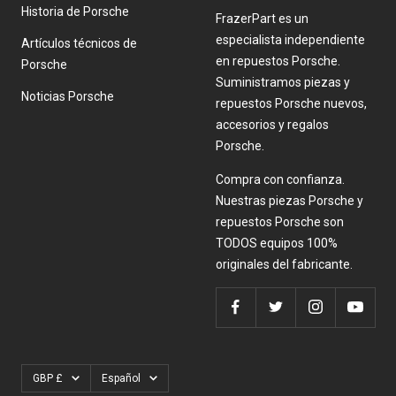
Historia de Porsche
FrazerPart es un
especialista independiente
Artículos técnicos de
en repuestos Porsche.
Porsche
Suministramos piezas y
Noticias Porsche
repuestos Porsche nuevos,
accesorios y regalos
Porsche.
Compra con confianza.
Nuestras piezas Porsche y
repuestos Porsche son
TODOS equipos 100%
originales del fabricante.
Moneda
Idioma
GBP £
Español