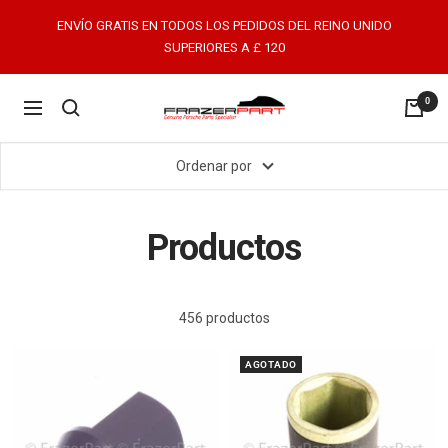
Saltar
ENVÍO GRATIS EN TODOS LOS PEDIDOS DEL REINO UNIDO
al
SUPERIORES A £ 120
contenido
0
FrazerPart
Navigación
Porsche
Parts
Ordenar por
&
Spares
Productos
456 productos
AGOTADO