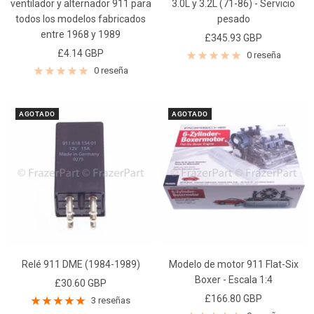
ventilador y alternador 911 para
3.0L y 3.2L (71-86) - Servicio
todos los modelos fabricados
pesado
entre 1968 y 1989
Precio
£345.93 GBP
Precio
£4.14 GBP
de
0 reseña
de
0 reseña
venta
venta
AGOTADO
AGOTADO
Relé 911 DME (1984-1989)
Modelo de motor 911 Flat-Six
Boxer - Escala 1:4
Precio
£30.60 GBP
Precio
£166.80 GBP
de
3 reseñas