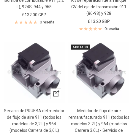
Bomba de combustible 911 (3,2
Kit de reparación de arranque
L), 924S, 944 y 968
CV del eje de transmisión 911
(86-98) y 928
Precio
£132.00 GBP
Precio
£13.20 GBP
de
0 reseña
de
venta
0 reseña
venta
AGOTADO
+
Añadir
Servicio de PRUEBA del medidor
Medidor de flujo de aire
de flujo de aire 911 (todos los
remanufacturado 911 (todos los
modelos de 3,2 L) y 964
modelos 3.2L) y 964 (modelos
(modelos Carrera de 3,6 L)
Carrera 3.6L) - Servicio de