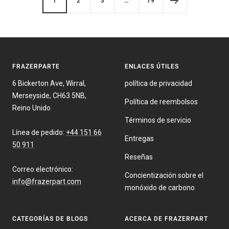
1
2
3
…
19
FRAZERPARTE
ENLACES ÚTILES
6 Bickerton Ave, Wirral,
política de privacidad
Merseyside, CH63 5NB,
Política de reembolsos
Reino Unido
Términos de servicio
Línea de pedido:
+44 151 66
Entregas
50 911
Reseñas
Correo electrónico:
Concientización sobre el
info@frazerpart.com
monóxido de carbono
CATEGORÍAS DE BLOGS
ACERCA DE FRAZERPART