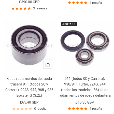
Precio
£390.00 GBP
de
1 reseña
de
3 reseñas
venta
venta
AGOTADO
+
Añadir
Kit de rodamientos de rueda
911 (todos SC y Carrera),
trasera 911 (todos SC y
930/911 Turbo, 924S, 944
Carrera), 924S, 944, 968 y 986
(todos los modelos -86) kit de
Boxster S (3.2L)
rodamientos de rueda delantera
Precio
Precio
£65.40 GBP
£16.80 GBP
de
de
0 reseña
1 reseña