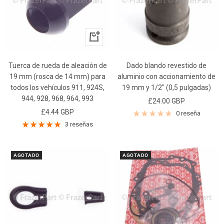
+
Añadir
Tuerca de rueda de aleación de
Dado blando revestido de
19 mm (rosca de 14 mm) para
aluminio con accionamiento de
todos los vehículos 911, 924S,
19 mm y 1/2" (0,5 pulgadas)
944, 928, 968, 964, 993
Precio
£24.00 GBP
Precio
£4.44 GBP
de
0 reseña
de
3 reseñas
venta
venta
AGOTADO
AGOTADO