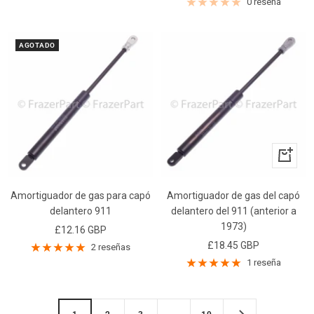
de
venta
0 reseña
venta
AGOTADO
+
Añadir
Amortiguador de gas para capó
Amortiguador de gas del capó
delantero 911
delantero del 911 (anterior a
1973)
Precio
£12.16 GBP
Precio
£18.45 GBP
de
2 reseñas
de
venta
1 reseña
venta