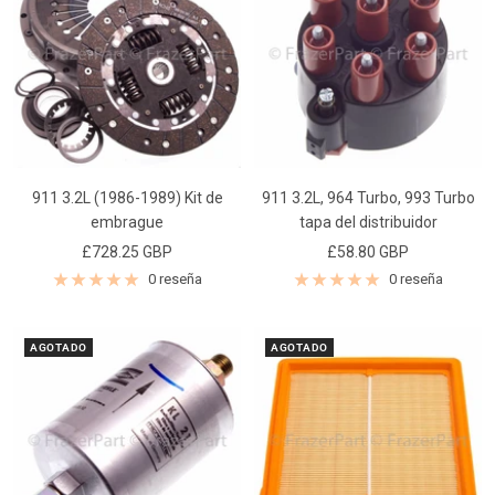
911 3.2L (1986-1989) Kit de
911 3.2L, 964 Turbo, 993 Turbo
embrague
tapa del distribuidor
Precio
Precio
£728.25 GBP
£58.80 GBP
de
de
0 reseña
0 reseña
venta
venta
AGOTADO
AGOTADO