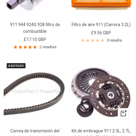
911 944 924S 928 filtro de
Filtro de aire 911 (Carrera 3.2L)
combustible
Precio
£9.56 GBP
Precio
£17.10 GBP
de
0 reseña
de
2 reseñas
venta
venta
AGOTADO
+
Añadir
Correa de transmisión del
Kit de embrague 911 2.3L, 2.7L,