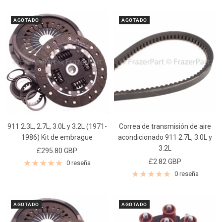
venta
venta
AGOTADO
AGOTADO
911 2.3L, 2.7L, 3.0L y 3.2L (1971-
Correa de transmisión de aire
1986) Kit de embrague
acondicionado 911 2.7L, 3.0L y
3.2L
Precio
£295.80 GBP
Precio
£2.82 GBP
de
0 reseña
de
venta
0 reseña
venta
AGOTADO
AGOTADO