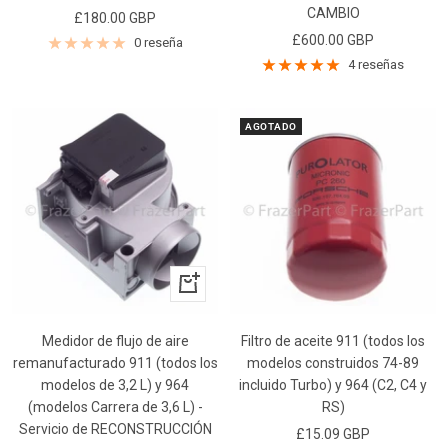
CAMBIO
Precio
£180.00 GBP
Precio
£600.00 GBP
de
0 reseña
de
venta
4 reseñas
venta
AGOTADO
+
Añadir
Medidor de flujo de aire
Filtro de aceite 911 (todos los
remanufacturado 911 (todos los
modelos construidos 74-89
modelos de 3,2 L) y 964
incluido Turbo) y 964 (C2, C4 y
(modelos Carrera de 3,6 L) -
RS)
Servicio de RECONSTRUCCIÓN
Precio
£15.09 GBP