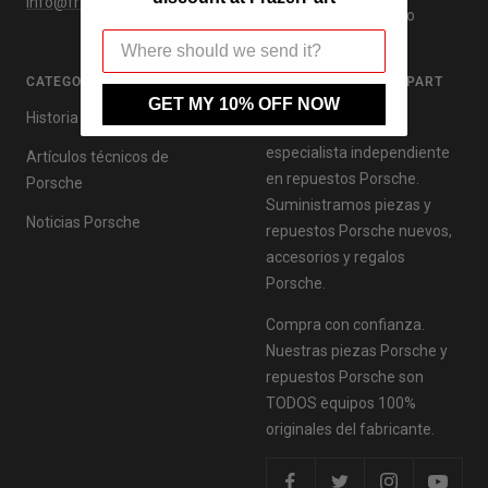
info@frazerpart.com
monóxido de carbono
CATEGORÍAS DE BLOGS
ACERCA DE FRAZERPART
GET MY 10% OFF NOW
Historia de Porsche
FrazerPart es un
especialista independiente
Artículos técnicos de
en repuestos Porsche.
Porsche
Suministramos piezas y
Noticias Porsche
repuestos Porsche nuevos,
accesorios y regalos
Porsche.
Compra con confianza.
Nuestras piezas Porsche y
repuestos Porsche son
TODOS equipos 100%
originales del fabricante.