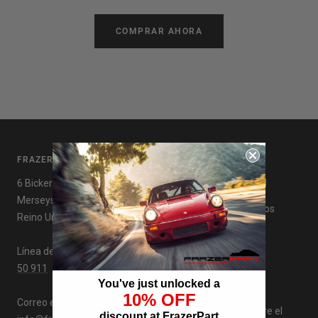
COMPRAR AHORA
FRAZERPARTE
ENLACES ÚTILES
6 Bickerton Ave, Wirral,
política de privacidad
Merseyside, CH63 5NB,
Política de reembolsos
Reino Unido
Términos de servicio
Línea de pedido:
+44 151 66
Entregas
50 911
You've just unlocked a
Reseñas
10% OFF
Correo electrónico:
Concientización sobre el
discount at FrazerPart