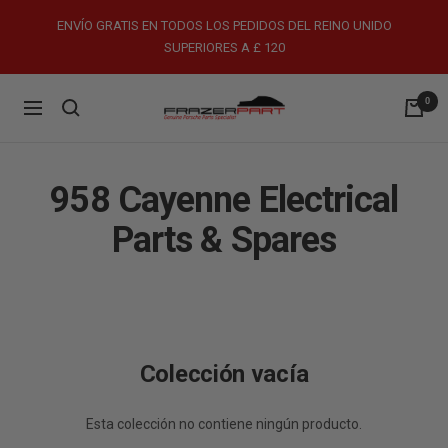
Saltar
ENVÍO GRATIS EN TODOS LOS PEDIDOS DEL REINO UNIDO
al
SUPERIORES A £ 120
contenido
0
FrazerPart
Navigación
Porsche
Parts
&
958 Cayenne Electrical
Spares
Parts & Spares
Colección vacía
Esta colección no contiene ningún producto.