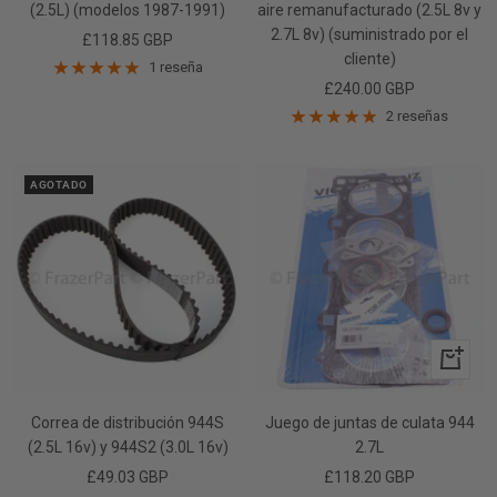
(2.5L) (modelos 1987-1991)
aire remanufacturado (2.5L 8v y
2.7L 8v) (suministrado por el
Precio
£118.85 GBP
cliente)
de
1 reseña
Precio
£240.00 GBP
venta
de
2 reseñas
venta
AGOTADO
+
Añadir
Correa de distribución 944S
Juego de juntas de culata 944
(2.5L 16v) ​​y 944S2 (3.0L 16v)
2.7L
Precio
Precio
£49.03 GBP
£118.20 GBP