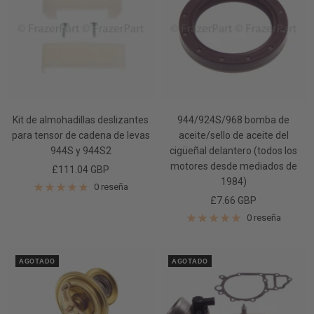
Kit de almohadillas deslizantes
944/924S/968 bomba de
para tensor de cadena de levas
aceite/sello de aceite del
944S y 944S2
cigüeñal delantero (todos los
motores desde mediados de
Precio
£111.04 GBP
1984)
de
0 reseña
Precio
£7.66 GBP
venta
de
0 reseña
venta
AGOTADO
AGOTADO