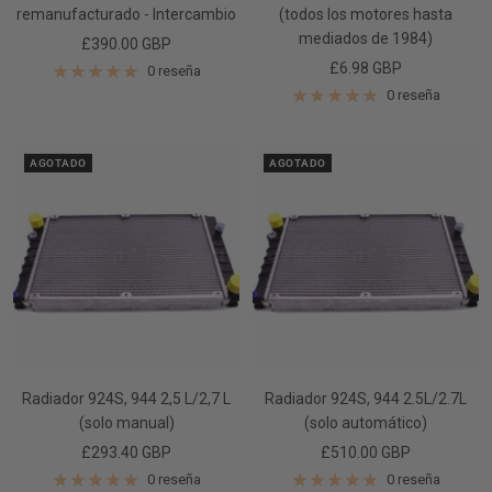
remanufacturado - Intercambio
(todos los motores hasta
mediados de 1984)
Precio
£390.00 GBP
Precio
£6.98 GBP
de
0 reseña
de
venta
0 reseña
venta
AGOTADO
AGOTADO
Radiador 924S, 944 2,5 L/2,7 L
Radiador 924S, 944 2.5L/2.7L
(solo manual)
(solo automático)
Precio
Precio
£293.40 GBP
£510.00 GBP
de
de
0 reseña
0 reseña