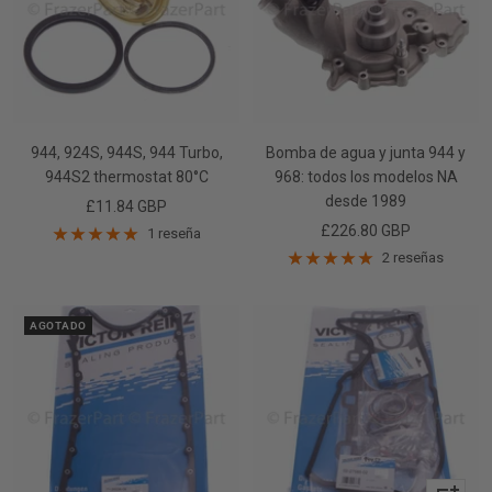
944, 924S, 944S, 944 Turbo,
Bomba de agua y junta 944 y
944S2 thermostat 80°C
968: todos los modelos NA
desde 1989
Precio
£11.84 GBP
Precio
£226.80 GBP
de
1 reseña
de
venta
2 reseñas
venta
AGOTADO