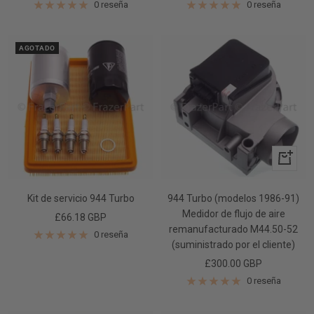
de
de
0 reseña
0 reseña
venta
venta
AGOTADO
+
Añadir
Kit de servicio 944 Turbo
944 Turbo (modelos 1986-91)
Medidor de flujo de aire
Precio
£66.18 GBP
remanufacturado M44.50-52
de
0 reseña
(suministrado por el cliente)
venta
Precio
£300.00 GBP
de
0 reseña
venta