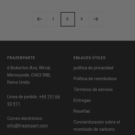
venta
venta
1
2
3
FRAZERPARTE
ENLACES ÚTILES
6 Bickerton Ave, Wirral,
política de privacidad
Merseyside, CH63 5NB,
Política de reembolsos
Reino Unido
Términos de servicio
Línea de pedido:
+44 151 66
Entregas
50 911
Reseñas
Correo electrónico:
Concientización sobre el
info@frazerpart.com
monóxido de carbono