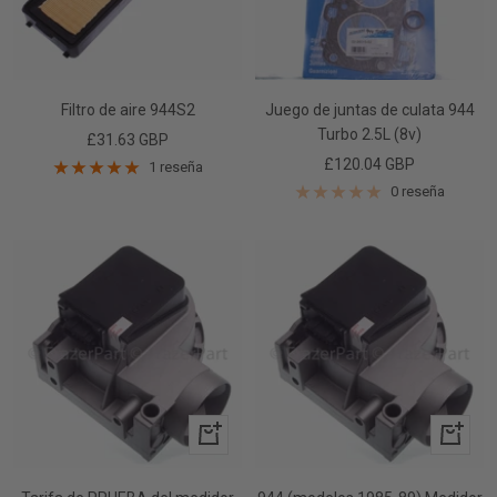
Filtro de aire 944S2
Juego de juntas de culata 944
Turbo 2.5L (8v)
Precio
£31.63 GBP
Precio
£120.04 GBP
de
1 reseña
de
venta
0 reseña
venta
+
+
Añadir
Añadir