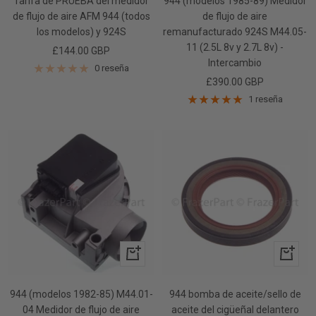
Tarifa de PRUEBA del medidor
944 (modelos 1985-89) Medidor
de flujo de aire AFM 944 (todos
de flujo de aire
los modelos) y 924S
remanufacturado 924S M44.05-
11 (2.5L 8v y 2.7L 8v) -
Precio
£144.00 GBP
Intercambio
de
0 reseña
Precio
£390.00 GBP
venta
de
1 reseña
venta
+
+
Añadir
Añadir
944 (modelos 1982-85) M44.01-
944 bomba de aceite/sello de
04 Medidor de flujo de aire
aceite del cigüeñal delantero