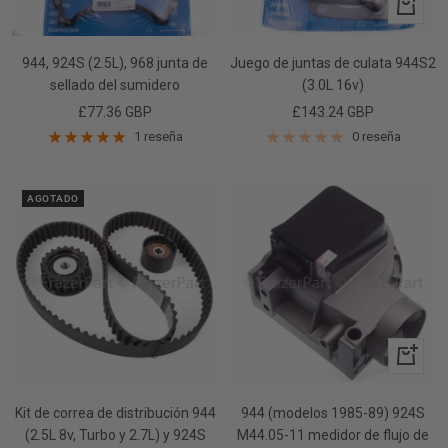
+
Añadir
944, 924S (2.5L), 968 junta de
Juego de juntas de culata 944S2
sellado del sumidero
(3.0L 16v)
Precio
Precio
£77.36 GBP
£143.24 GBP
de
de
1 reseña
0 reseña
venta
venta
AGOTADO
+
Añadir
Kit de correa de distribución 944
944 (modelos 1985-89) 924S
(2.5L 8v, Turbo y 2.7L) y 924S
M44.05-11 medidor de flujo de