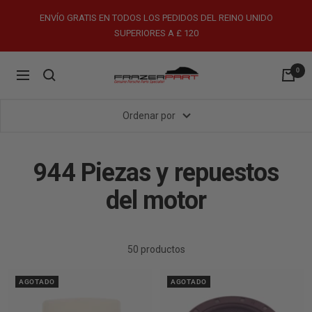
Saltar
ENVÍO GRATIS EN TODOS LOS PEDIDOS DEL REINO UNIDO
al
SUPERIORES A £ 120
contenido
0
FrazerPart
Navigación
Porsche
Parts
Ordenar por
&
Spares
944 Piezas y repuestos
del motor
50 productos
AGOTADO
AGOTADO