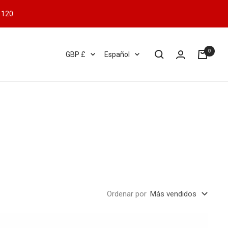
 120
0
Moneda
Idioma
GBP £
Español
Ordenar por
Más vendidos