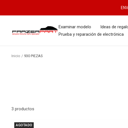
Saltar
ENV
al
contenido
Examinar modelo
Ideas de regal
FrazerPart
Prueba y reparación de electrónica
Porsche
Parts
&
Inicio
930 PIEZAS
Spares
3 productos
AGOTADO