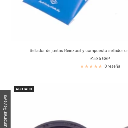
Sellador de juntas Reinzosil y compuesto sellador un
Precio
£5.85 GBP
de
0 reseña
venta
AGOTADO
Customer Reviews