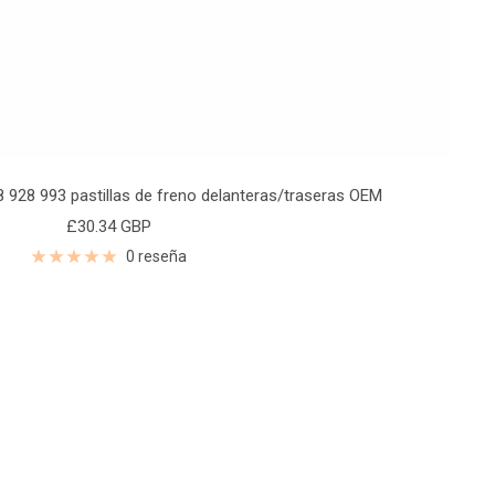
 928 993 pastillas de freno delanteras/traseras OEM
Precio
£30.34 GBP
de
0 reseña
venta