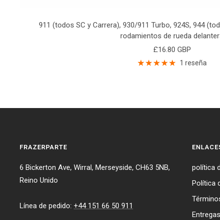
911 (todos SC y Carrera), 930/911 Turbo, 924S, 944 (tod
rodamientos de rueda delanter
Precio
£16.80 GBP
de
1 reseña
venta
FRAZERPARTE
ENLACE
6 Bickerton Ave, Wirral, Merseyside, CH63 5NB,
política 
Reino Unido
Política
Términos
Línea de pedido:
+44 151 66 50 911
Entrega