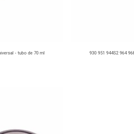
iversal - tubo de 70 ml
930 951 944S2 964 968